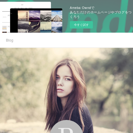
Ameba Owndで
あなただけのホームページやブログをつ
くろう
今すぐ試す
Blog