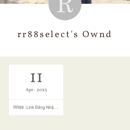
rr88select's Ownd
11
Apr
2025
RR88 -Link Đăng Nhập RR88.COM Khuyến mãi +89k